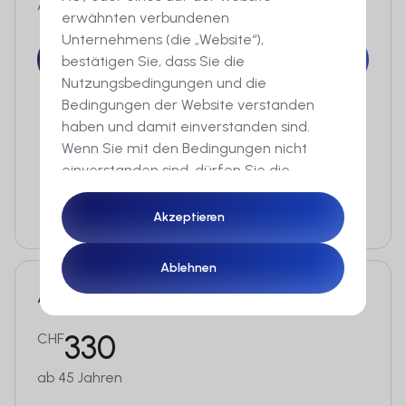
Alter 25–45
erwähnten verbundenen
Unternehmens (die „Website“),
Jetzt starten
Jetzt starten
bestätigen Sie, dass Sie die
Nutzungsbedingungen und die
Bedingungen der Website verstanden
Säule 3a starten
haben und damit einverstanden sind.
Wenn Sie mit den Bedingungen nicht
Versicherungen abschließen
einverstanden sind, dürfen Sie die
Website nicht aufrufen. Der Inhalt dieser
Langfristigen Sparplan eröffnen
Website ist Werbung für
Akzeptieren
Akzeptieren
Finanzinstrumente. Diese Website
verwendet Cookies, um Ihnen ein
Ablehnen
Ablehnen
optimales Erlebnis auf unserer Website
Altersvorsorgeplanung
zu bieten.
330
CHF
Mit dem Zugriff auf diese Website
bestätigen Sie zudem, dass Sie in der
ab 45 Jahren
Schweiz wohnhaft und ein