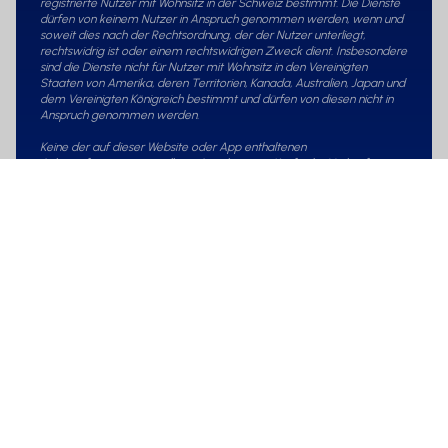
registrierte Nutzer mit Wohnsitz in der Schweiz bestimmt. Die Dienste
dürfen von keinem Nutzer in Anspruch genommen werden, wenn und
soweit dies nach der Rechtsordnung, der der Nutzer unterliegt,
rechtswidrig ist oder einem rechtswidrigen Zweck dient. Insbesondere
sind die Dienste nicht für Nutzer mit Wohnsitz in den Vereinigten
Staaten von Amerika, deren Territorien, Kanada, Australien, Japan und
dem Vereinigten Königreich bestimmt und dürfen von diesen nicht in
Anspruch genommen werden.
Keine der auf dieser Website oder App enthaltenen
Anlageinformationen stellt ein Angebot zum Kauf oder Verkauf eines
Finanzinstruments oder eines Anlageprodukts dar, zu dem
Informationen und/oder Werbung auf dieser Website oder App
veröffentlicht werden.
Verweise auf bestimmte Finanzinstrumente oder Anlageprodukte
jeglicher Art sind nicht als Anlageberatung zu verstehen. Keine der auf
dieser Website oder App enthaltenen Anlageinformationen darf als
Ratschlag oder Anleitung für Anlage- oder andere Entscheidungen
ausgelegt werden oder als solche gelten. Die Nutzer sollten ihre
Finanz- und Steuerberater im Hinblick auf spezifische
Anlageentscheidungen konsultieren.
Mehr erfahren
© MetaSwiss 2025 | Digital ecosystem powered by
ClickMind