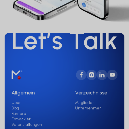
Website enthaltenen Informationen,
Performancedaten und anderen
Aussagen, Links oder anderen
Mitteilungen oder im Zusammenhang
mit den Risiken der auf der Website
dargestellten Finanzinstrumente oder
den Risiken der Finanzmärkte ergeben.
Allgemein
Verzeichnisse
Über
Mitglieder
Blog
Unternehmen
Karriere
Entwickler
Veranstaltungen