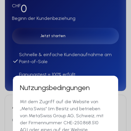
0
CHF
Beginn der Kundenbeziehung
Jetzt starten
Jetzt starten
Schnelle & einfache Kundenaufnahme am
Point-of-Sale
Eignungstest = 100% erfüllt
Nutzungsbedingungen
Mit dem Zugriff auf die Website von
Alter 25–45
„Meta.Swiss“ (im Besitz und betrieben
von MetaSwiss Group AG, Schweiz, mit
230
CHF
der Firmennummer CHE-250.868.510
AG) oder eines auf der Website