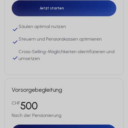
professioneller Kunde im Sinne von Art.
Jetzt starten
4 Abs. 3 bis 5 oder Art. 5 Abs. 1 und 4 des
Jetzt starten
Finanzdienstleistungsgesetzes (FIDLEG)
sind.
Säulen optimal nutzen
Keines der auf der Website erwähnten
Steuern und Pensionskassen optimieren
Finanzinstrumente wird Personen zur
Verfügung gestellt, die in einem Land,
Cross-Selling-Möglichkeiten identifizieren und
Staat oder einer Rechtsordnung
umsetzen
ansässig sind, in dem der Vertrieb
dieser Finanzinstrumente im
Widerspruch zu den dort geltenden
Gesetzen oder Vorschriften steht, noch
Vorsorgebegleitung
werden die entsprechenden
Termsheets, Prospekte oder sonstigen
500
CHF
Informationsunterlagen verteilt.
Personen, für die solche
Nach der Pensionierung
Einschränkungen gelten, dürfen nicht
auf die Website zugreifen.
Jetzt starten