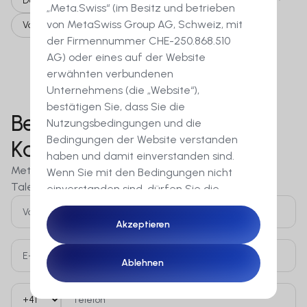
Deutsche/Französische Sprache
Vor Ort
„Meta.Swiss“ (im Besitz und betrieben
von MetaSwiss Group AG, Schweiz, mit
Vollzeit
der Firmennummer CHE-250.868.510
AG) oder eines auf der Website
erwähnten verbundenen
Unternehmens (die „Website“),
bestätigen Sie, dass Sie die
Bereit für den nächsten
Nutzungsbedingungen und die
Bedingungen der Website verstanden
Karriereschritt?
haben und damit einverstanden sind.
MetaSwiss ist immer auf der Suche nach neuen
Wenn Sie mit den Bedingungen nicht
Talenten in verschiedenen Bereichen.
einverstanden sind, dürfen Sie die
Website nicht aufrufen. Der Inhalt dieser
Website ist Werbung für
Akzeptieren
Akzeptieren
Finanzinstrumente. Diese Website
verwendet Cookies, um Ihnen ein
Ablehnen
Ablehnen
optimales Erlebnis auf unserer Website
zu bieten.