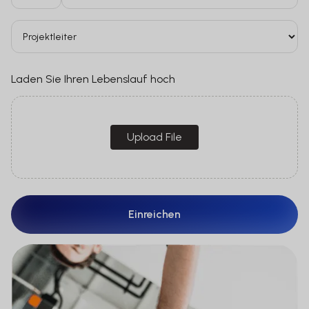
Mit dem Zugriff auf diese Website
bestätigen Sie zudem, dass Sie in der
Schweiz wohnhaft und ein
professioneller Kunde im Sinne von Art.
Laden Sie Ihren Lebenslauf hoch
4 Abs. 3 bis 5 oder Art. 5 Abs. 1 und 4 des
Finanzdienstleistungsgesetzes (FIDLEG)
sind.
Upload File
Keines der auf der Website erwähnten
Finanzinstrumente wird Personen zur
Verfügung gestellt, die in einem Land,
Staat oder einer Rechtsordnung
ansässig sind, in dem der Vertrieb
dieser Finanzinstrumente im
Widerspruch zu den dort geltenden
Gesetzen oder Vorschriften steht, noch
werden die entsprechenden
Termsheets, Prospekte oder sonstigen