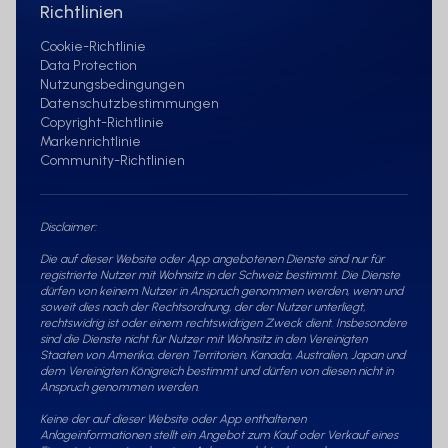
Richtlinien
Aufforderung oder eine Empfehlung
zum Kauf oder Verkauf von
Cookie-Richtlinie
Data Protection
Finanzinstrumenten dar, noch sind sie
Nutzungsbedingungen
eine Empfehlung oder eine
Datenschutzbestimmungen
Entscheidungshilfe für eine Anlage und
Copyright-Richtlinie
sind nicht das Ergebnis einer objektiven
Markenrichtlinie
Community-Richtlinien
oder unabhängigen Recherche. Der
Inhalt der Website erhebt keinen
Anspruch auf Vollständigkeit und stellt
Disclaimer:
nur bestimmte Merkmale des
beschriebenen Instruments dar. Sie
Die auf dieser Website oder App angebotenen Dienste sind nur für
registrierte Nutzer mit Wohnsitz in der Schweiz bestimmt. Die Dienste
beruhen auf Informationen und Daten,
dürfen von keinem Nutzer in Anspruch genommen werden, wenn und
die vom Emittenten des jeweiligen
soweit dies nach der Rechtsordnung, der der Nutzer unterliegt,
rechtswidrig ist oder einem rechtswidrigen Zweck dient. Insbesondere
Finanzinstruments zur Verfügung
sind die Dienste nicht für Nutzer mit Wohnsitz in den Vereinigten
gestellt wurden. Obwohl die MetaSwiss
Staaten von Amerika, deren Territorien, Kanada, Australien, Japan und
dem Vereinigten Königreich bestimmt und dürfen von diesen nicht in
Group AG angemessene
Anspruch genommen werden.
Anstrengungen unternommen hat, um
Keine der auf dieser Website oder App enthaltenen
sicherzustellen, dass die auf der
Anlageinformationen stellt ein Angebot zum Kauf oder Verkauf eines