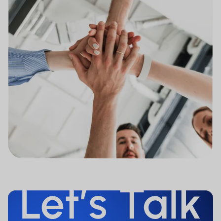
Informationsunterlagen verteilt.
Personen, für die solche
Einschränkungen gelten, dürfen nicht
auf die Website zugreifen.
Die Nutzer der Website sind selbst dafür
verantwortlich, dass sie rechtlich zum
Zugriff auf die Website berechtigt sind.
Keines der Finanzinstrumente, auf die
auf der Website Bezug genommen
wird, ist oder wird in den Vereinigten
Staaten von Amerika gemäß dem
Securities Act von 1933 in seiner jeweils
gültigen Fassung registriert. Daher ist
keines der Finanzinstrumente dazu
bestimmt, direkt oder indirekt in den
Vereinigten Staaten von Amerika
(einschließlich ihrer Territorien und
Kolonien), an Staatsangehörige und