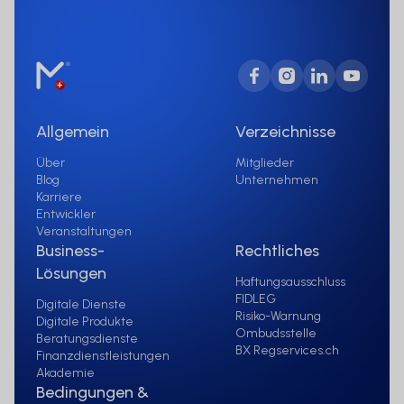
Personen mit Wohnsitz in den
Vereinigten Staaten von Amerika, an
Personen mit gewöhnlichem Wohnsitz in
den Vereinigten Staaten von Amerika
oder an Personen zugunsten oder zu
Gunsten von US-Staatsangehörigen
Allgemein
Verzeichnisse
(gemäß der Definition in Regulation S
des Wertpapiergesetzes von 1933)
Über
Mitglieder
Blog
Unternehmen
angeboten zu werden. Personen, für die
Karriere
solche Einschränkungen gelten, dürfen
Entwickler
nicht auf die Website zugreifen.
Veranstaltungen
Business-
Rechtliches
Die auf unserer Website zur Verfügung
Lösungen
Haftungsausschluss
gestellten Informationen stellen
FIDLEG
Digitale Dienste
Werbung für Finanzinstrumente im
Risiko-Warnung
Digitale Produkte
Ombudsstelle
Sinne von Artikel 68 FIDLEG dar. Sie
Beratungsdienste
BX Regservices.ch
Finanzdienstleistungen
dienen ausschliesslich zu
Akademie
Informationszwecken und stellen
Bedingungen &
weder eine Anlageberatung, eine