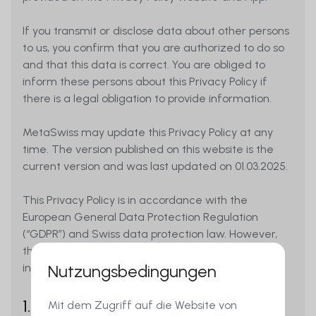
If you transmit or disclose data about other persons
to us, you confirm that you are authorized to do so
and that this data is correct. You are obliged to
inform these persons about this Privacy Policy if
there is a legal obligation to provide information.
MetaSwiss may update this Privacy Policy at any
time. The version published on this website is the
current version and was last updated on 01.03.2025.
This Privacy Policy is in accordance with the
European General Data Protection Regulation
(“GDPR”) and Swiss data protection law. However,
the applicability of these laws depends on the
Nutzungsbedingungen
individual case.
1. Who is responsible for processing
Mit dem Zugriff auf die Website von