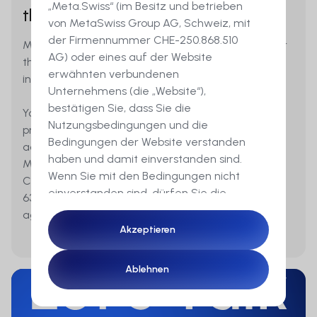
„Meta.Swiss“ (im Besitz und betrieben
the data?
von MetaSwiss Group AG, Schweiz, mit
der Firmennummer CHE-250.868.510
MetaSwiss is responsible for data processing under
AG) oder eines auf der Website
this Privacy Policy, unless otherwise communicated
erwähnten verbundenen
in individual cases.
Unternehmens (die „Website“),
bestätigen Sie, dass Sie die
You may contact MetaSwiss in the event of data
Nutzungsbedingungen und die
protection concerns and to exercise your rights in
Bedingungen der Website verstanden
accordance with section 8 as follows:
haben und damit einverstanden sind.
MetaSwiss Group AG,
Wenn Sie mit den Bedingungen nicht
Chamerstrasse 172,
einverstanden sind, dürfen Sie die
6300 Zug, Switzerland
Website nicht aufrufen. Der Inhalt dieser
ag@meta.swiss
Website ist Werbung für
Akzeptieren
Akzeptieren
Finanzinstrumente. Diese Website
verwendet Cookies, um Ihnen ein
Ablehnen
Ablehnen
optimales Erlebnis auf unserer Website
zu bieten.