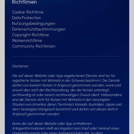
Informationsunterlagen verteilt.
Richtlinien
Personen, für die solche
Cookie-Richtlinie
Einschränkungen gelten, dürfen nicht
Data Protection
auf die Website zugreifen.
Nutzungsbedingungen
Datenschutzbestimmungen
Copyright-Richtlinie
Die Nutzer der Website sind selbst dafür
Markenrichtlinie
verantwortlich, dass sie rechtlich zum
Community-Richtlinien
Zugriff auf die Website berechtigt sind.
Keines der Finanzinstrumente, auf die
auf der Website Bezug genommen
Disclaimer:
wird, ist oder wird in den Vereinigten
Die auf dieser Website oder App angebotenen Dienste sind nur für
Staaten von Amerika gemäß dem
registrierte Nutzer mit Wohnsitz in der Schweiz bestimmt. Die Dienste
dürfen von keinem Nutzer in Anspruch genommen werden, wenn und
Securities Act von 1933 in seiner jeweils
soweit dies nach der Rechtsordnung, der der Nutzer unterliegt,
gültigen Fassung registriert. Daher ist
rechtswidrig ist oder einem rechtswidrigen Zweck dient. Insbesondere
sind die Dienste nicht für Nutzer mit Wohnsitz in den Vereinigten
keines der Finanzinstrumente dazu
Staaten von Amerika, deren Territorien, Kanada, Australien, Japan und
bestimmt, direkt oder indirekt in den
dem Vereinigten Königreich bestimmt und dürfen von diesen nicht in
Anspruch genommen werden.
Vereinigten Staaten von Amerika
(einschließlich ihrer Territorien und
Keine der auf dieser Website oder App enthaltenen
Anlageinformationen stellt ein Angebot zum Kauf oder Verkauf eines
Kolonien), an Staatsangehörige und
Finanzinstruments oder eines Anlageprodukts dar, zu dem