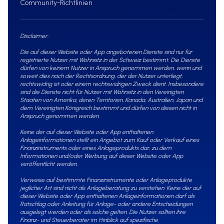
Community-Richtlinien
Disclaimer:
Die auf dieser Website oder App angebotenen Dienste sind nur für
registrierte Nutzer mit Wohnsitz in der Schweiz bestimmt. Die Dienste
dürfen von keinem Nutzer in Anspruch genommen werden, wenn und
soweit dies nach der Rechtsordnung, der der Nutzer unterliegt,
rechtswidrig ist oder einem rechtswidrigen Zweck dient. Insbesondere
sind die Dienste nicht für Nutzer mit Wohnsitz in den Vereinigten
Staaten von Amerika, deren Territorien, Kanada, Australien, Japan und
dem Vereinigten Königreich bestimmt und dürfen von diesen nicht in
Anspruch genommen werden.
Keine der auf dieser Website oder App enthaltenen
Anlageinformationen stellt ein Angebot zum Kauf oder Verkauf eines
Finanzinstruments oder eines Anlageprodukts dar, zu dem
Informationen und/oder Werbung auf dieser Website oder App
veröffentlicht werden.
Verweise auf bestimmte Finanzinstrumente oder Anlageprodukte
jeglicher Art sind nicht als Anlageberatung zu verstehen. Keine der auf
dieser Website oder App enthaltenen Anlageinformationen darf als
Ratschlag oder Anleitung für Anlage- oder andere Entscheidungen
ausgelegt werden oder als solche gelten. Die Nutzer sollten ihre
Finanz- und Steuerberater im Hinblick auf spezifische