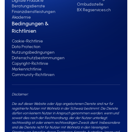
Digitale Produkte
Ombudsstelle
Beratungsdienste
BX Regservices.ch
Finanzdienstleistungen
Akademie
Bedingungen &
Richtlinien
Cookie-Richtlinie
Data Protection
Nutzungsbedingungen
Datenschutzbestimmungen
Copyright-Richtlinie
Markenrichtlinie
Community-Richtlinien
Disclaimer:
Die auf dieser Website oder App angebotenen Dienste sind nur für
registrierte Nutzer mit Wohnsitz in der Schweiz bestimmt. Die Dienste
dürfen von keinem Nutzer in Anspruch genommen werden, wenn und
soweit dies nach der Rechtsordnung, der der Nutzer unterliegt,
rechtswidrig ist oder einem rechtswidrigen Zweck dient. Insbesondere
sind die Dienste nicht für Nutzer mit Wohnsitz in den Vereinigten
Staaten von Amerika, deren Territorien, Kanada, Australien, Japan und