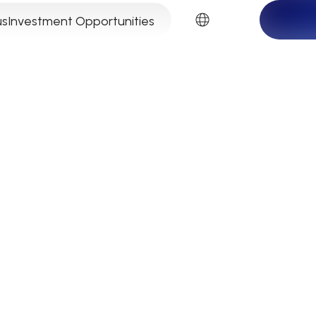
DE-CH
us
Investment Opportunities