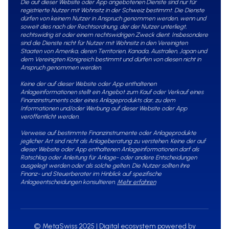
Die auf dieser Website oder App angebotenen Dienste sind nur für
registrierte Nutzer mit Wohnsitz in der Schweiz bestimmt. Die Dienste
dürfen von keinem Nutzer in Anspruch genommen werden, wenn und
soweit dies nach der Rechtsordnung, der der Nutzer unterliegt,
rechtswidrig ist oder einem rechtswidrigen Zweck dient. Insbesondere
sind die Dienste nicht für Nutzer mit Wohnsitz in den Vereinigten
Staaten von Amerika, deren Territorien, Kanada, Australien, Japan und
dem Vereinigten Königreich bestimmt und dürfen von diesen nicht in
Anspruch genommen werden.
Keine der auf dieser Website oder App enthaltenen
Anlageinformationen stellt ein Angebot zum Kauf oder Verkauf eines
Finanzinstruments oder eines Anlageprodukts dar, zu dem
Informationen und/oder Werbung auf dieser Website oder App
veröffentlicht werden.
Verweise auf bestimmte Finanzinstrumente oder Anlageprodukte
jeglicher Art sind nicht als Anlageberatung zu verstehen. Keine der auf
dieser Website oder App enthaltenen Anlageinformationen darf als
Ratschlag oder Anleitung für Anlage- oder andere Entscheidungen
ausgelegt werden oder als solche gelten. Die Nutzer sollten ihre
Finanz- und Steuerberater im Hinblick auf spezifische
Anlageentscheidungen konsultieren.
Mehr erfahren
© MetaSwiss 2025 | Digital ecosystem powered by