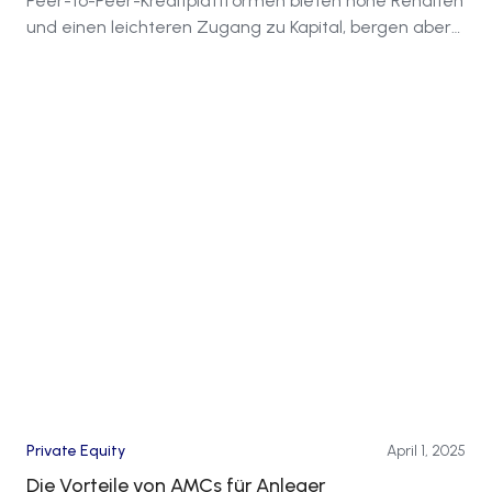
Peer-to-Peer-Kreditplattformen bieten hohe Renditen
und einen leichteren Zugang zu Kapital, bergen aber
auch erhebliche Risiken, die Vorsicht gebieten.
Private Equity
April 1, 2025
Die Vorteile von AMCs für Anleger